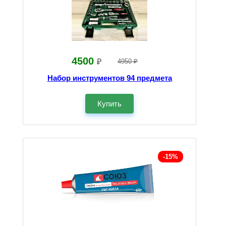
4500
₽
4950 ₽
Набор инструментов 94 предмета
Купить
-15%