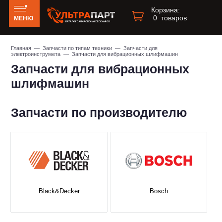
Корзина:
0
товаров
МЕНЮ
Главная
—
Запчасти по типам техники
—
Запчасти для
электроинструмета
— Запчасти для вибрационных шлифмашин
Запчасти для вибрационных
шлифмашин
Запчасти по производителю
Black&Decker
Bosch