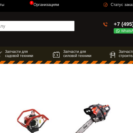
!
ты
Организациям
Статус зака
+7 (495
Whats
Запчасти для
Запчасти для
Запчаст
садовой техники
силовой техники
строите