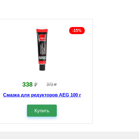
-15%
338
₽
372 ₽
Смазка для редукторов AEG 100 г
Купить