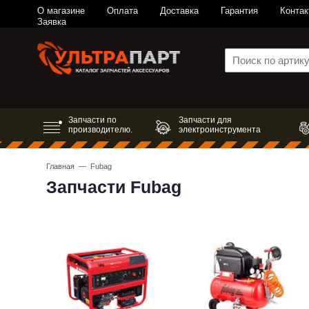
О магазине
Оплата
Доставка
Гарантия
Контак
Заявка
Запчасти по
Запчасти для
производителю.
электроинструмента
Главная
— Fubag
Запчасти Fubag