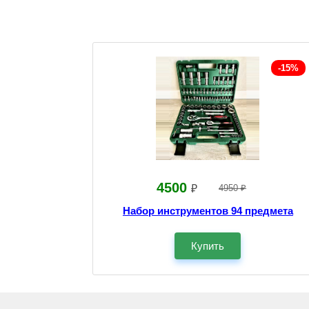
-15%
4500
₽
4950 ₽
Набор инструментов 94 предмета
Купить