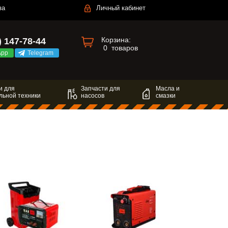
за
Личный кабинет
Корзина:
) 147-78-44
0
товаров
App
Telegram
и для
Запчасти для
Масла и
льной техники
насосов
смазки