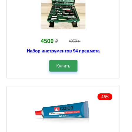
4500
₽
4950 ₽
Набор инструментов 94 предмета
Купить
-15%