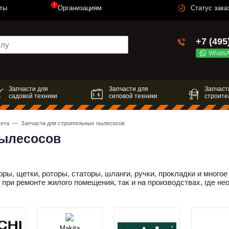
!
ты
Организациям
Статус зака
+7 (495
Whats
Запчасти для
Запчасти для
Запчаст
садовой техники
силовой техники
строите
мета
— Запчасти для строительных пылесосов
пылесосов
оры, щетки, роторы, статоры, шланги, ручки, прокладки и мног
р при ремонте жилого помещения, так и на производствах, где 
Makita