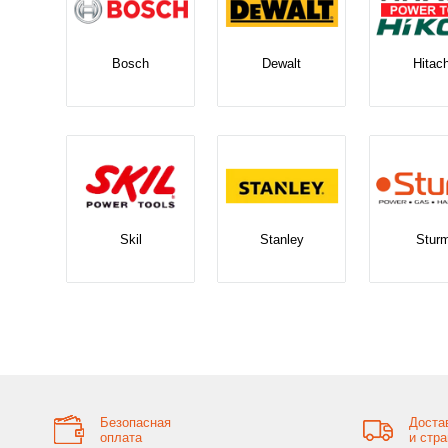
Bosch
Dewalt
Hitach
Skil
Stanley
Stur
Безопасная
Доста
оплата
и стр