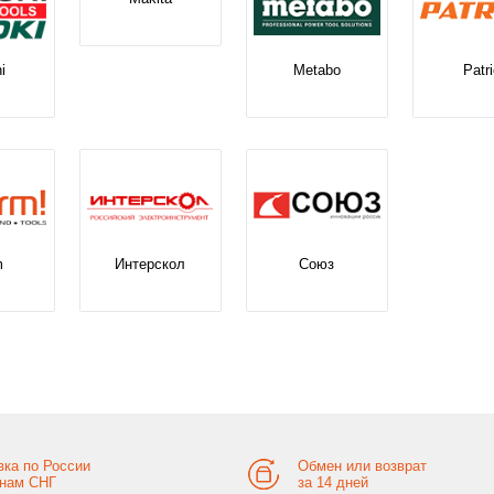
i
Metabo
Patri
m
Интерскол
Союз
вка по России
Обмен или возврат
анам СНГ
за 14 дней