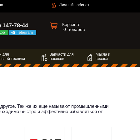
за
Личный кабинет
Корзина:
) 147-78-44
0
товаров
App
Telegram
и для
Запчасти для
Масла и
льной техники
насосов
смазки
ое другое. Так же их еще называют промышленными
необходимо быстро и эффективно избавляться от