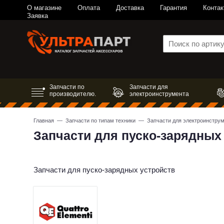
О магазине
Оплата
Доставка
Гарантия
Контак
Заявка
Запчасти по
Запчасти для
производителю.
электроинструмента
Главная
—
Запчасти по типам техники
—
Запчасти для электроинстру
Запчасти для пуско-зарядных
Запчасти для пуско-зарядных устройств