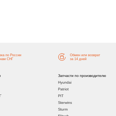
вка по России
Обмен или возврат
анам СНГ
за 14 дней
я
Запчасти по производителю
Hyundai
Patriot
Г
PIT
Sterwins
Sturm
Elitech