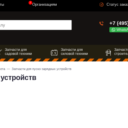
!
ты
Организациям
Статус зака
+7 (495
Whats
Запчасти для
Запчасти для
Запчаст
садовой техники
силовой техники
строите
мета
— Запчасти для пуско-зарядных устройств
 устройств