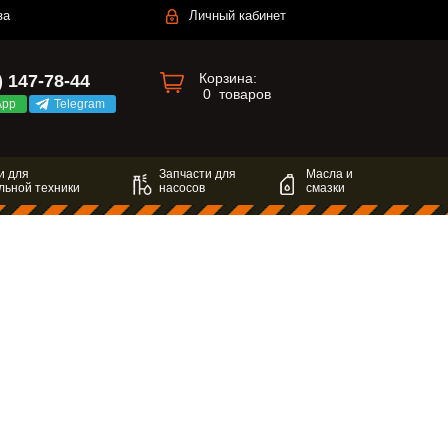
за
Личный кабинет
Корзина:
) 147-78-44
0
товаров
App
Telegram
и для
Запчасти для
Масла и
льной техники
насосов
смазки