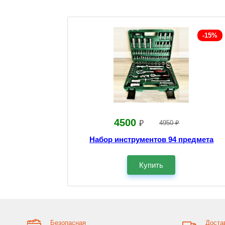
-15%
4500
₽
4950 ₽
Набор инструментов 94 предмета
Купить
Безопасная
Доста