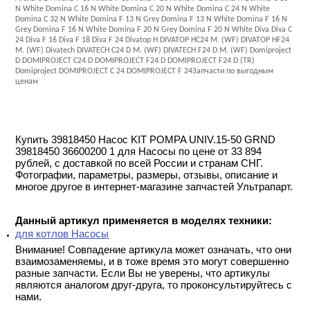
N White Domina C 16 N White Domina C 20 N White Domina C 24 N White
Domina C 32 N White Domina F 13 N Grey Domina F 13 N White Domina F 16 N
Grey Domina F 16 N White Domina F 20 N Grey Domina F 20 N White Diva Diva C
24 Diva F 16 Diva F 18 Diva F 24 Divatop H DIVATOP HC24 M. (WF) DIVATOP HF24
M. (WF) Divatech DIVATECH C24 D M. (WF) DIVATECH F24 D M. (WF) Domiproject
D DOMIPROJECT C24 D DOMIPROJECT F24 D DOMIPROJECT F24 D (TR)
Domiproject DOMIPROJECT C 24 DOMIPROJECT F 24Запчасти по выгодным
ценам
Купить 39818450 Насос KIT POMPA UNIV.15-50 GRND
39818450 36600200 1 для Насосы по цене от 33 894
рублей, с доставкой по всей России и странам СНГ.
Фотографии, параметры, размеры, отзывы, описание и
многое другое в интернет-магазине запчастей Ультрапарт.
Данный артикул применяется в моделях техники:
для котлов Насосы
Внимание! Совпадение артикула может означать, что они
взаимозаменяемы, и в тоже время это могут совершенно
разные запчасти. Если Вы не уверены, что артикулы
являются аналогом друг-друга, то проконсультируйтесь с
нами.