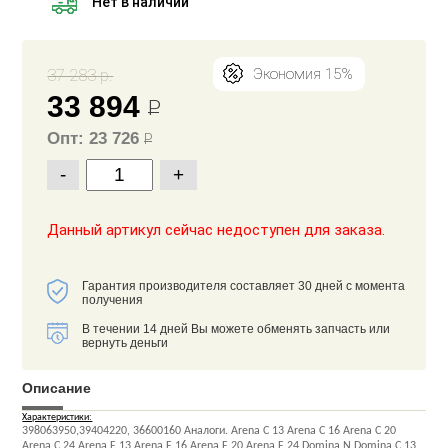
Нет в наличии
37 283 р.
Экономия 15%
33 894
Р
Опт: 23 726
Р
-
+
Данный артикул сейчас недоступен для заказа.
Гарантия производителя составляет 30 дней с момента
получения
В течении 14 дней Вы можете обменять запчасть или
вернуть деньги
Описание
Характеристики:
398063950,39404220, 36600160 Аналоги. Arena C 13 Arena C 16 Arena C 20
Arena C 24 Arena F 13 Arena F 16 Arena F 20 Arena F 24 Domina N Domina C 13