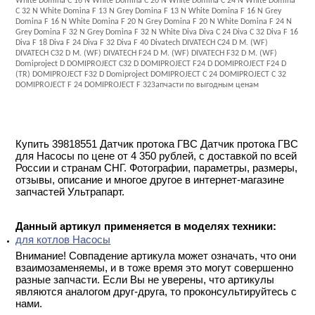
White Domina C 16 N White Domina C 20 N White Domina C 24 N White Domina
C 32 N White Domina F 13 N Grey Domina F 13 N White Domina F 16 N Grey
Domina F 16 N White Domina F 20 N Grey Domina F 20 N White Domina F 24 N
Grey Domina F 32 N Grey Domina F 32 N White Diva Diva C 24 Diva C 32 Diva F 16
Diva F 18 Diva F 24 Diva F 32 Diva F 40 Divatech DIVATECH C24 D M. (WF)
DIVATECH C32 D M. (WF) DIVATECH F24 D M. (WF) DIVATECH F32 D M. (WF)
Domiproject D DOMIPROJECT C32 D DOMIPROJECT F24 D DOMIPROJECT F24 D
(TR) DOMIPROJECT F32 D Domiproject DOMIPROJECT C 24 DOMIPROJECT C 32
DOMIPROJECT F 24 DOMIPROJECT F 32Запчасти по выгодным ценам
Купить 39818551 Датчик протока ГВС Датчик протока ГВС
для Насосы по цене от 4 350 рублей, с доставкой по всей
России и странам СНГ. Фотографии, параметры, размеры,
отзывы, описание и многое другое в интернет-магазине
запчастей Ультрапарт.
Данный артикул применяется в моделях техники:
для котлов Насосы
Внимание! Совпадение артикула может означать, что они
взаимозаменяемы, и в тоже время это могут совершенно
разные запчасти. Если Вы не уверены, что артикулы
являются аналогом друг-друга, то проконсультируйтесь с
нами.