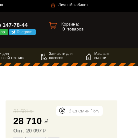
за
Личный кабинет
Корзина:
) 147-78-44
0
товаров
App
Telegram
и для
Запчасти для
Масла и
льной техники
насосов
смазки
31 581 р.
Экономия 15%
28 710
Р
Опт: 20 097
Р