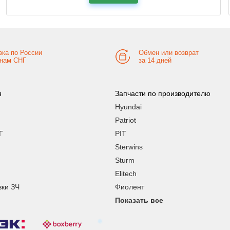
вка по России
Обмен или возврат
анам СНГ
за 14 дней
я
Запчасти по производителю
Hyundai
Patriot
Г
PIT
Sterwins
Sturm
Elitech
вки ЗЧ
Фиолент
Показать все