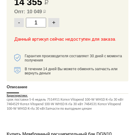
14 355
Р
Опт: 10 049
Р
-
+
Данный артикул сейчас недоступен для заказа.
Гарантия производителя составляет 30 дней с момента
получения
В течении 14 дней Вы можете обменять запчасть или
вернуть деньги
Описание
Характеристики:
срок поставки 5-6 недель 7514911 Котел Vitopend 100-W WH1D K-rla 30 кВт
7464529 Котел Vitopend 100-W WH1D K-rla 30 кВт 7464531 Котел Vitopend
100-W WH1D K-rlu 30 кВтЗапчасти по выгодным ценам
Купить Мембранный расширительный бак DGN10