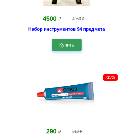
4500
₽
4950 ₽
Набор инструментов 94 предмета
Купить
-15%
290
₽
310 ₽