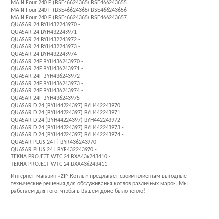
MAIN Four 240 F (BSE46624365) BSE466243655
MAIN Four 240 F (BSE46624365) BSE466243656
MAIN Four 240 F (BSE46624365) BSE466243657
QUASAR 24 BYH432243970 -
QUASAR 24 BYH432243971 -
QUASAR 24 BYH432243972 -
QUASAR 24 BYH432243973 -
QUASAR 24 BYH432243974 -
QUASAR 24F BYH436243970 -
QUASAR 24F BYH436243971 -
QUASAR 24F BYH436243972 -
QUASAR 24F BYH436243973 -
QUASAR 24F BYH436243974 -
QUASAR 24F BYH436243975 -
QUASAR D 24 (BYH44224397) BYH442243970
QUASAR D 24 (BYH44224397) BYH442243971
QUASAR D 24 (BYH44224397) BYH442243972
QUASAR D 24 (BYH44224397) BYH442243973 -
QUASAR D 24 (BYH44224397) BYH442243974 -
QUASAR PLUS 24 Fi BYR436243970 -
QUASAR PLUS 24 i BYR432243970 -
TEKNA PROJECT WTC 24 BXA436243410 -
TEKNA PROJECT WTC 24 BXA436243411
Интернет-магазин «ZIP-Котлы» предлагает своим клиентам выгодные
технические решения для обслуживания котлов различных марок. Мы
работаем для того, чтобы в Вашем доме было тепло!