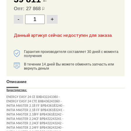
Опт: 27 868
Р
-
+
Данный артикул сейчас недоступен для заказа.
Гарантия производителя составляет 30 дней с момента
получения
В течении 14 дней Вы можете обменять запчасть или
вернуть деньги
Описание
Характеристики:
ENERGY EASY 24 CE BXB432243360 -
ENERGY EASY 24 CTE BXB436243360 -
INITIA MASTER 2.18 FF BPB436183240 -
INITIA MASTER 2.18 FF BPB436183241 -
INITIA MASTER 2.18FF BPB436183242 -
INITIA MASTER 2.24CF BPB432243241 -
INITIA MASTER 2.24CF BPB432243242 -
INITIA MASTER 2.24FF BPB436243240 -