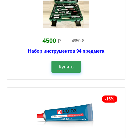
4500
₽
4950 ₽
Набор инструментов 94 предмета
Купить
-15%