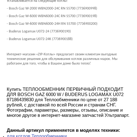
Устанавливается на следующие котлы:
- Bosch Gaz W-2000 WBN2000-24C RN S5700 (7736900998)
- Bosch Gaz W-6000 WBN6000-24C RN S5700 (7736900198)
- Bosch Gaz W-6000 WBN6000-24H RN S5700 (7736900200)
- Buderus Logamax U072-24 (7736900190)
- Buderus Logamax U072-24K (7736900188)
Интернет-магазин «ZIP-Котлы» предлагает своим клиентам выгодные
технические решения для обслуживания котлов различных марок. Мы
работаем для того, чтобы в Вашем доме было тепло!
Купить ТЕПЛООБМЕННИК ПЕРВИЧНЫЙ ПОДХОДИТ
ДЛЯ BOSCH GAZ 6000 W / BUDERUS LOGAMAX U072
87186439830 для Теплообменники по цене от 27 188
рублей, с доставкой по всей России и странам СНГ.
Фотографии, параметры, размеры, отзывы, описание и
многое другое в интернет-магазине запчастей Ультрапарт.
Данный артикул применяется в моделях техники:
для котлов Теплообменники