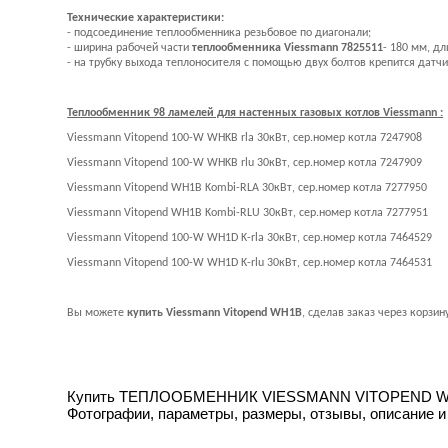
Технические характеристики:
- подсоединение теплообменника резьбовое по диагонали;
- ширина рабочей части
теплообменника Viessmann 7825511
- 180 мм, дл
- на трубку выхода теплоносителя с помощью двух болтов крепится датчи
Теплообменник 98 ламелей для настенных газовых котлов Viessmann :
Viessmann Vitopend 100-W WHKB rla 30кВт, сер.номер котла 7247908
Viessmann Vitopend 100-W WHKB rlu 30кВт, сер.номер котла 7247909
Viessmann Vitopend WH1B Kombi-RLA 30кВт, сер.номер котла 7277950
Viessmann Vitopend WH1B Kombi-RLU 30кВт, сер.номер котла 7277951
Viessmann Vitopend 100-W WH1D K-rla 30кВт, сер.номер котла 7464529
Viessmann Vitopend 100-W WH1D K-rlu 30кВт, сер.номер котла 7464531
Вы можете
купить Viessmann Vitopend WH1B
, сделав заказ через корзин
Купить ТЕПЛООБМЕННИК VIESSMANN VITOPEND WH1B, W
Фотографии, параметры, размеры, отзывы, описание и 