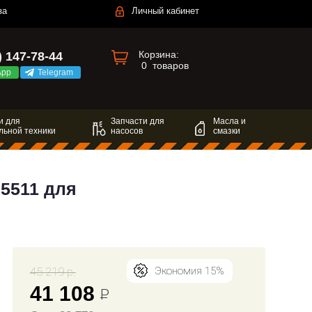
за
Личный кабинет
Корзина:
) 147-78-44
0
товаров
App
Telegram
и для
Запчасти для
Масла и
льной техники
насосов
смазки
5511 для
45 219 р.
Экономия 15%
41 108
Р