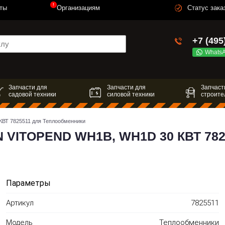
!
ты
Организациям
Статус зака
+7 (495
Whats
Запчасти для
Запчасти для
Запчаст
садовой техники
силовой техники
строите
 7825511 для Теплообменники
ITOPEND WH1B, WH1D 30 КВТ 782
Параметры
Артикул
7825511
Модель
Теплообменники