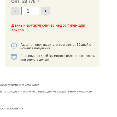
Опт: 28 776
Р
-
+
Данный артикул сейчас недоступен для
заказа.
Гарантия производителя составляет 30 дней с
момента получения
В течении 14 дней Вы можете обменять запчасть
или вернуть деньги
арактеристики самого котла.
ется холодному, после чего переходит непосредственно к жидкости,
ная поверхность).