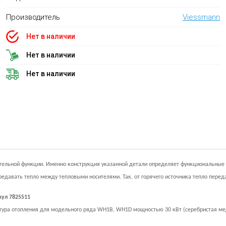
Производитель
Viessmann
Нет в наличии
Нет в наличии
Нет в наличии
ельной функции. Именно конструкция указанной детали определяет функциональные х
едавать тепло между тепловыми носителями. Так, от горячего источника тепло переда
ул 7825511
ура отопления для модельного ряда WH1B, WH1D мощностью 30 кВт (серебристая мед