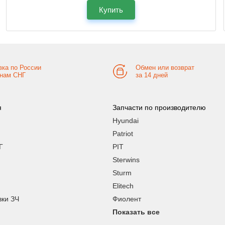
Купить
вка по России
Обмен или возврат
анам СНГ
за 14 дней
я
Запчасти по производителю
Hyundai
Patriot
Г
PIT
Sterwins
Sturm
Elitech
вки ЗЧ
Фиолент
Показать все