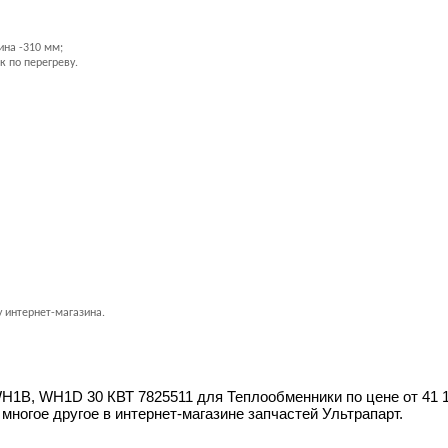
ина -310 мм;
к по перегреву.
у интернет-магазина.
H1D 30 КВТ 7825511 для Теплообменники по цене от 41 108 р
многое другое в интернет-магазине запчастей Ультрапарт.