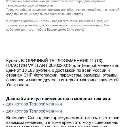
Вторичный теплообменник нагревается за счёт передачи энергии от
теплоносителя другой жидкости.
Такое устройство идеально подходит для обеспечения потребности в горячей
воде при наличии отдельного отопительного контура.
Интернет-магазин «ZIP-Котлы» предлагает своим клиентам выгодные
технические решения для обслуживания котлов различных марок. Мы
работаем для того, чтобы в Вашем доме было тепло!
Купить ВТОРИЧНЫЙ ТЕПЛООБМЕННИК 11 (13)
ПЛАСТИН VAILLANT 0020020018 для Теплообменники по
цене от 13 183 рублей, с доставкой по всей России и
странам СНГ. Фотографии, параметры, размеры, отзывы,
описание и многое другое в интернет-магазине запчастей
Ультрапарт.
Данный артикул применяется в моделях техники:
для котлов Теплообменники
для котлов Теплообменники
Внимание! Совпадение артикула может означать, что они
взаимозаменяемы, и в тоже время это могут совершенно