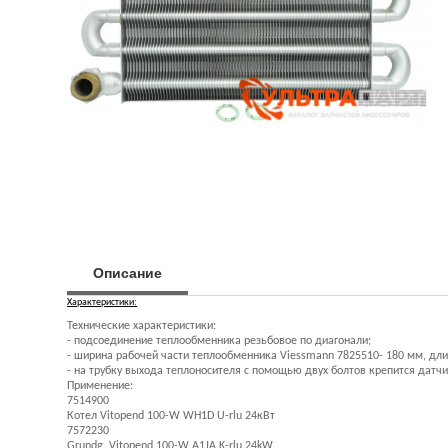
Описание
Характеристики:
Технические характеристики:
- подсоединение теплообменника резьбовое по диагонали;
- ширина рабочей части теплообменника Viessmann 7825510- 180 мм, дли
- на трубку выхода теплоносителя с помощью двух болтов крепится датчи
Применение:
7514900
Котел Vitopend 100-W WH1D U-rlu 24кВт
7572230
Grundg. Vitopend 100-W A1JA K-rlu 24kW