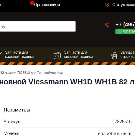
!
ты
Организациям
Статус зака
+7 (495
Whats
Запчасти для
Запчасти для
Запчаст
садовой техники
силовой техники
строите
2 ламели 7825510 для Теплообменники
новной Viessmann WH1D WH1B 82 л
Параметры
Артикул
7825510
Модель
Теплообменники