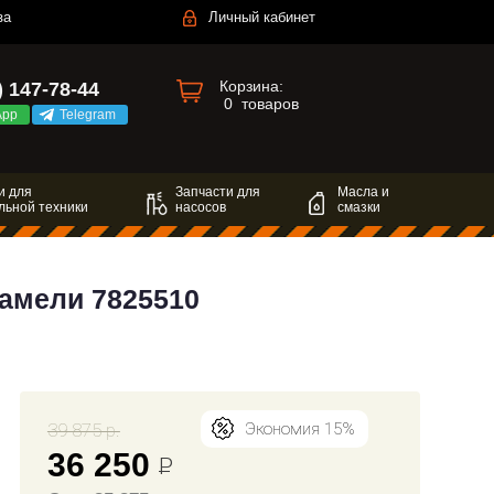
за
Личный кабинет
Корзина:
) 147-78-44
0
товаров
App
Telegram
и для
Запчасти для
Масла и
льной техники
насосов
смазки
амели 7825510
39 875 р.
Экономия 15%
36 250
Р