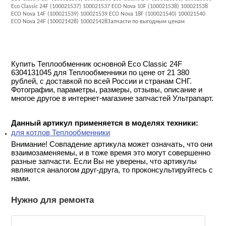
Eco Classic 24F (100021537) 100021537 ECO Nova 10F (100021538) 100021538
ECO Nova 14F (100021539) 100021539 ECO Nova 18F (100021540) 100021540
ECO Nova 24F (100021428) 100021428Запчасти по выгодным ценам
Купить Теплообменник основной Eco Classic 24F
6304131045 для Теплообменники по цене от 21 380
рублей, с доставкой по всей России и странам СНГ.
Фотографии, параметры, размеры, отзывы, описание и
многое другое в интернет-магазине запчастей Ультрапарт.
Данный артикул применяется в моделях техники:
для котлов Теплообменники
Внимание! Совпадение артикула может означать, что они
взаимозаменяемы, и в тоже время это могут совершенно
разные запчасти. Если Вы не уверены, что артикулы
являются аналогом друг-друга, то проконсультируйтесь с
нами.
Нужно для ремонта