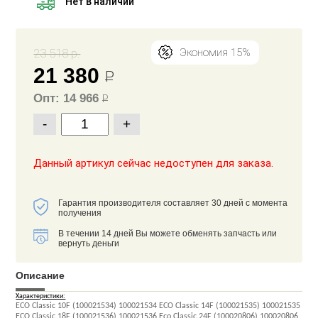
Нет в наличии
23 518 р.
Экономия 15%
21 380
Р
Опт: 14 966
Р
-
+
Данный артикул сейчас недоступен для заказа.
Гарантия производителя составляет 30 дней с момента
получения
В течении 14 дней Вы можете обменять запчасть или
вернуть деньги
Описание
Характеристики:
ECO Classic 10F (100021534) 100021534 ECO Classic 14F (100021535) 100021535
ECO Classic 18F (100021536) 100021536 Eco Classic 24F (100020806) 100020806