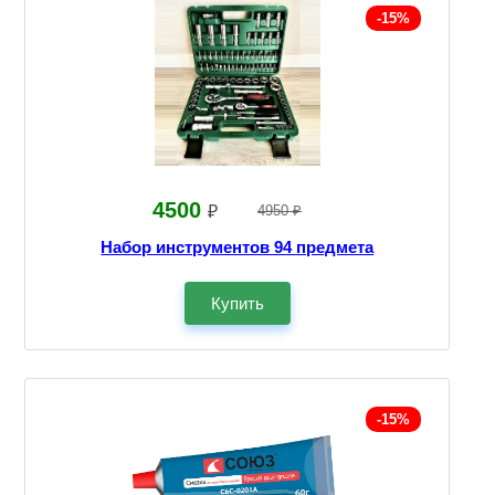
-15%
4500
₽
4950 ₽
Набор инструментов 94 предмета
Купить
-15%