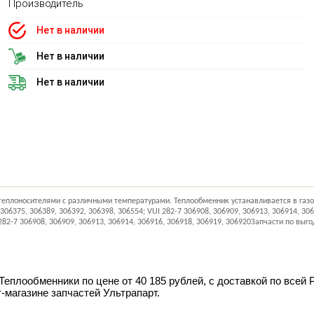
Производитель
Нет в наличии
Нет в наличии
Нет в наличии
плоносителями с различными температурами. Теплообменник устанавливается в газовы
306375, 306389, 306392, 306398, 306554; VUI 282-7 306908, 306909, 306913, 306914, 30
282-7 306908, 306909, 306913, 306914, 306916, 306918, 306919, 306920Запчасти по вы
 Теплообменники по цене от 40 185 рублей, с доставкой по всей
т-магазине запчастей Ультрапарт.