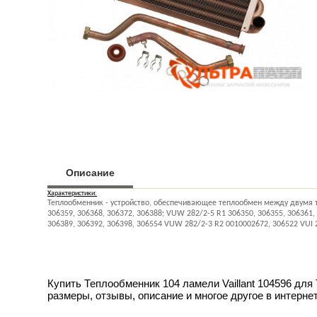
Описание
Характеристики:
Теплообменник - устройство, обеспечивающее теплообмен между двумя те
306359, 306368, 306372, 306388; VUW 282/2-5 R1 306350, 306355, 306361, 
306389, 306392, 306398, 306554 VUW 282/2-3 R2 0010002672, 306522 VUI 
Купить Теплообменник 104 ламели Vaillant 104596 для
размеры, отзывы, описание и многое другое в интерне