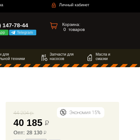
за
Личный кабинет
Корзина:
) 147-78-44
0
товаров
App
Telegram
и для
Запчасти для
Масла и
льной техники
насосов
смазки
44 204 р.
Экономия 15%
40 185
Р
Опт: 28 130
Р