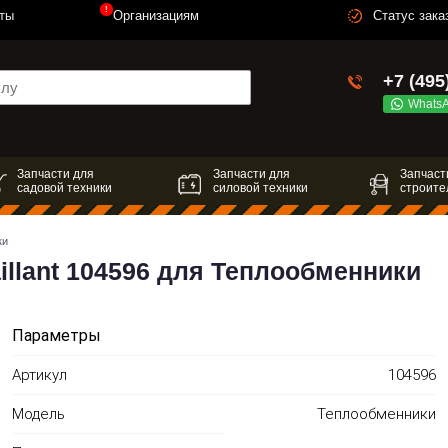
!
ты
Организациям
Статус зака
+7 (495
Whats
Запчасти для
Запчасти для
Запчаст
садовой техники
силовой техники
строите
ки
llant 104596 для Теплообменники
Параметры
Артикул
104596
Модель
Теплообменники