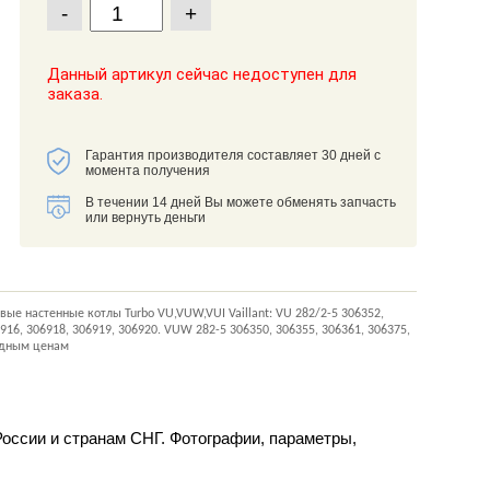
-
+
Данный артикул сейчас недоступен для
заказа.
Гарантия производителя составляет 30 дней с
момента получения
В течении 14 дней Вы можете обменять запчасть
или вернуть деньги
е настенные котлы Turbo VU,VUW,VUI Vaillant: VU 282/2-5 306352,
6916, 306918, 306919, 306920. VUW 282-5 306350, 306355, 306361, 306375,
годным ценам
 России и странам СНГ. Фотографии, параметры,