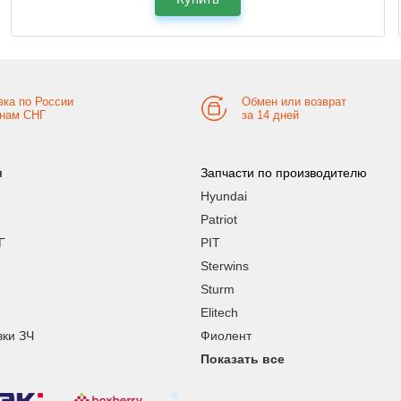
вка по России
Обмен или возврат
анам СНГ
за 14 дней
я
Запчасти по производителю
Hyundai
Patriot
Г
PIT
Sterwins
Sturm
Elitech
вки ЗЧ
Фиолент
Показать все