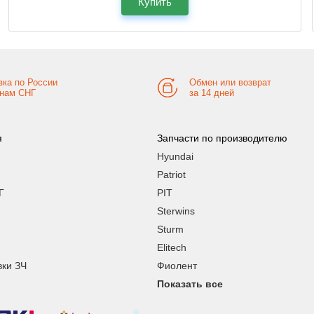
Купить
вка по России
Обмен или возврат
анам СНГ
за 14 дней
я
Запчасти по производителю
Hyundai
Patriot
Г
PIT
Sterwins
Sturm
Elitech
вки ЗЧ
Фиолент
Показать все