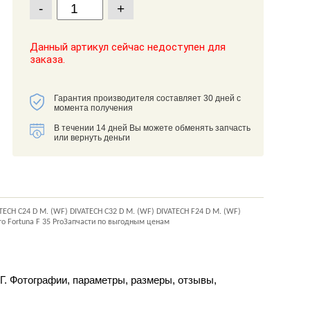
-
+
Данный артикул сейчас недоступен для
заказа.
Гарантия производителя составляет 30 дней с
момента получения
В течении 14 дней Вы можете обменять запчасть
или вернуть деньги
 DIVATECH C24 D M. (WF) DIVATECH C32 D M. (WF) DIVATECH F24 D M. (WF)
0 Pro Fortuna F 35 ProЗапчасти по выгодным ценам
Г. Фотографии, параметры, размеры, отзывы,