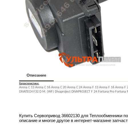
Описание
Характеристики:
Arena C 13 Arena C 16 Arena C 20 Arena C 24 Arena F 13 Arena F 16 Arena F 
DIVATECH F32 D M. (WF) Divaproject DIVAPROJECT F 24 Fortuna Pro Fortuna F
Купить Сервопривод 36602130 для Теплообменники по ц
описание и многое другое в интернет-магазине запчаст