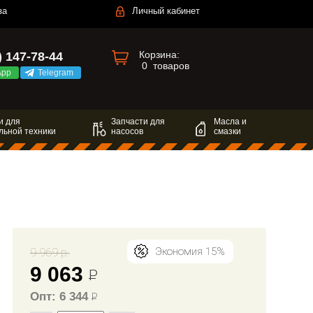
за
Личный кабинет
Корзина:
) 147-78-44
0
товаров
App
Telegram
и для
Запчасти для
Масла и
льной техники
насосов
смазки
9 969 р.
Экономия 15%
9 063
Р
Опт: 6 344
Р