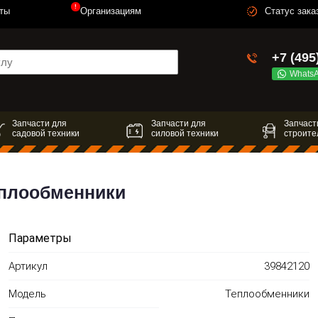
!
ты
Организациям
Статус зака
+7 (495
Whats
Запчасти для
Запчасти для
Запчаст
садовой техники
силовой техники
строите
еплообменники
Параметры
Артикул
39842120
Модель
Теплообменники