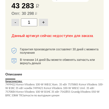
43 283
Р
Опт: 30 298
Р
-
+
Данный артикул сейчас недоступен для заказа.
Гарантия производителя составляет 30 дней с момента
получения
В течении 14 дней Вы можете обменять запчасть или
вернуть деньги
Описание
Характеристики:
7499422 Котел Vitodens 100-W WB1C Kom. 35 кВт 7570665 Котел Vitodens 100-
W B1KC 35 кВт комби 7499421 Котел Vitodens 100-W WB1C Uml. 35 кВт
7570664 Котел Vitodens 100-W B1HC 35 кВт 7542855 Grundg.Vitodens 050-W
BPJC 33kW TRЗапчасти по выгодным ценам