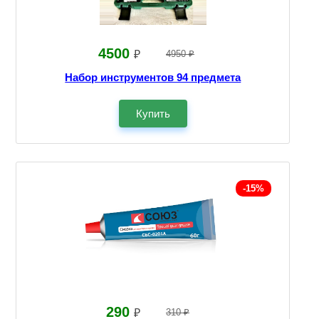
4500
₽
4950 ₽
Набор инструментов 94 предмета
Купить
-15%
290
₽
310 ₽