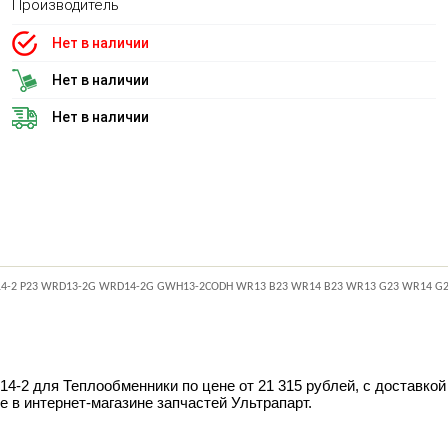
Производитель
Нет в наличии
Нет в наличии
Нет в наличии
14-2 P23 WRD13-2G WRD14-2G GWH13-2CODH WR13 B23 WR14 B23 WR13 G23 WR14 G23
для Теплообменники по цене от 21 315 рублей, с доставкой п
е в интернет-магазине запчастей Ультрапарт.