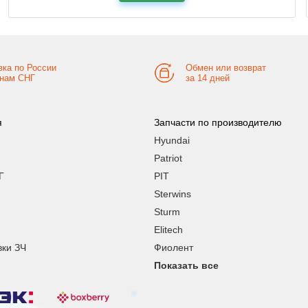
вка по России
Обмен или возврат
анам СНГ
за 14 дней
я
Запчасти по производителю
Hyundai
Patriot
Г
PIT
Sterwins
Sturm
Elitech
вки ЗЧ
Фиолент
Показать все