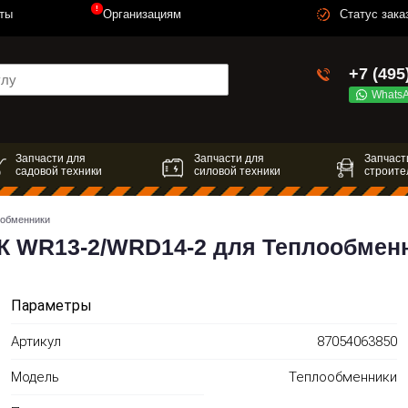
!
ты
Организациям
Статус зака
+7 (495
Whats
Запчасти для
Запчасти для
Запчаст
садовой техники
силовой техники
строите
обменники
 WR13-2/WRD14-2 для Теплообмен
Параметры
Артикул
87054063850
Модель
Теплообменники