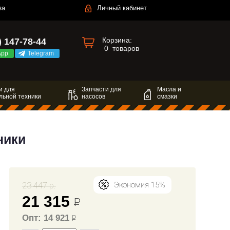
за
Личный кабинет
Корзина:
) 147-78-44
0
товаров
App
Telegram
и для
Запчасти для
Масла и
льной техники
насосов
смазки
ники
23 447 р.
Экономия 15%
21 315
Р
Опт: 14 921
Р