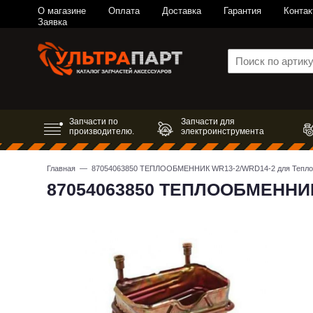
О магазине
Оплата
Доставка
Гарантия
Контак
Заявка
Запчасти по
Запчасти для
производителю.
электроинструмента
Главная
— 87054063850 ТЕПЛООБМЕННИК WR13-2/WRD14-2 для Тепло
87054063850 ТЕПЛООБМЕННИК