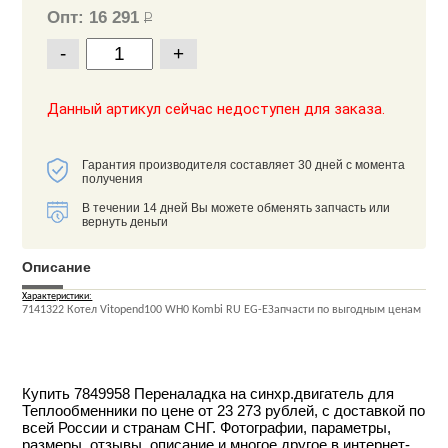
Опт: 16 291
Р
-
+
Данный артикул сейчас недоступен для заказа.
Гарантия производителя составляет 30 дней с момента
получения
В течении 14 дней Вы можете обменять запчасть или
вернуть деньги
Описание
Характеристики:
7141322 Котел Vitopend100 WH0 Kombi RU EG-EЗапчасти по выгодным ценам
Купить 7849958 Переналадка на синхр.двигатель для
Теплообменники по цене от 23 273 рублей, с доставкой по
всей России и странам СНГ. Фотографии, параметры,
размеры, отзывы, описание и многое другое в интернет-