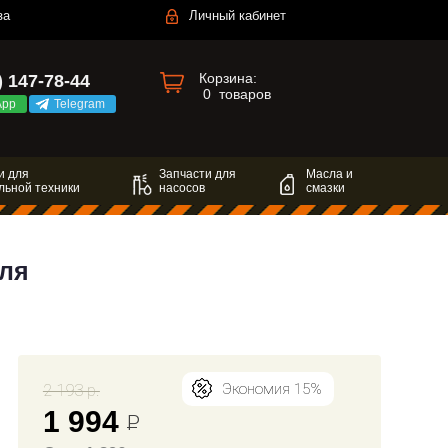
за
Личный кабинет
Корзина:
) 147-78-44
0
товаров
App
Telegram
и для
Запчасти для
Масла и
льной техники
насосов
смазки
ля
2 193 р.
Экономия 15%
1 994
Р