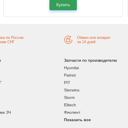
Купить
вка по России
Обмен или возврат
анам СНГ
за 14 дней
я
Запчасти по производителю
Hyundai
Patriot
Г
PIT
Sterwins
Sturm
Elitech
вки ЗЧ
Фиолент
Показать все