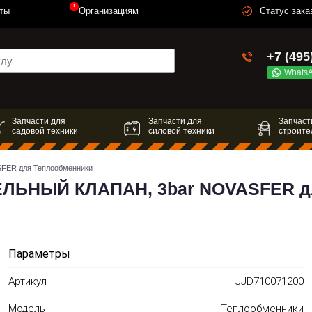
!
ты
Организациям
Статус зака
+7 (495
Whats
Запчасти для
Запчасти для
Запчаст
садовой техники
силовой техники
строите
ER для Теплообменники
ЕЛЬНЫЙ КЛАПАН, 3bar NOVASFER д
Параметры
Артикул
JJD710071200
Модель
Теплообменники