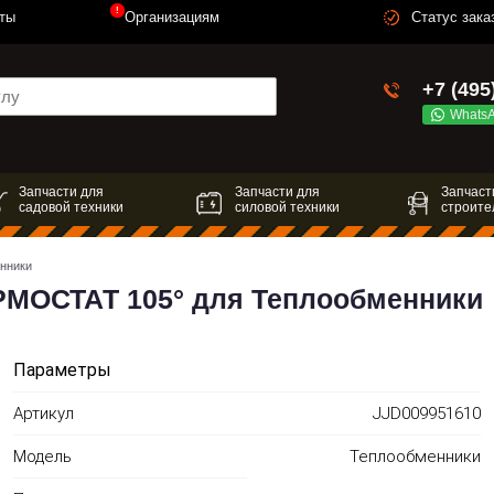
!
ты
Организациям
Статус зака
+7 (495
Whats
Запчасти для
Запчасти для
Запчаст
садовой техники
силовой техники
строите
нники
МОСТАТ 105° для Теплообменники
Параметры
Артикул
JJD009951610
Модель
Теплообменники