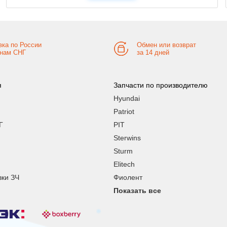
вка по России
Обмен или возврат
анам СНГ
за 14 дней
я
Запчасти по производителю
Hyundai
Patriot
Г
PIT
Sterwins
Sturm
Elitech
вки ЗЧ
Фиолент
Показать все