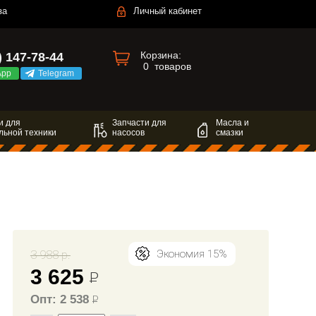
за
Личный кабинет
Корзина:
) 147-78-44
0
товаров
App
Telegram
и для
Запчасти для
Масла и
льной техники
насосов
смазки
3 988 р.
Экономия 15%
3 625
Р
Опт: 2 538
Р