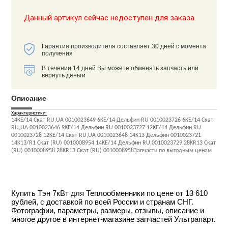
Данный артикул сейчас недоступен для заказа.
Гарантия производителя составляет 30 дней с момента
получения
В течении 14 дней Вы можете обменять запчасть или
вернуть деньги
Описание
Характеристики:
14KE/14 Скат RU,UA 0010023649 6KE/14 Дельфин RU 0010023726 6KE/14 Скат
RU,UA 0010023646 9KE/14 Дельфин RU 0010023727 12KE/14 Дельфин RU
0010023728 12KE/14 Скат RU,UA 0010023648 14K13 Дельфин 0010023721
14K13/R1 Скат (RU) 0010008954 14KE/14 Дельфин RU 0010023729 28KR13 Скат
(RU) 0010008958 28KR13 Скат (RU) 0010008958Запчасти по выгодным ценам
Купить Тэн 7кВт для Теплообменники по цене от 13 610
рублей, с доставкой по всей России и странам СНГ.
Фотографии, параметры, размеры, отзывы, описание и
многое другое в интернет-магазине запчастей Ультрапарт.