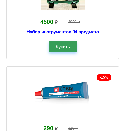
4500
₽
4950 ₽
Набор инструментов 94 предмета
Купить
-15%
290
₽
310 ₽