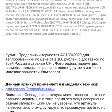
2010) ELECTROLUX Basic X 24 i (old, до 2010) ELECTROLUX HI-TECH 24 Fi (new,
после 2010, кран подпитки слева) Electrolux GCB 24 Hi-Tech Fi (old)
ELECTROLUX HI-TECH 24 Fi (old, до 2010, кран подпитки справа) Electrolux GCB
24 Hi-Tech i (old) ELECTROLUX HI-TECH 24 i (new, после 2010, кран подпитки
слева) Electrolux GCB 32 Hi-Tech Fi ELECTROLUX HI-TECH 24 i (old, до 2010, кран
подпитки справа) ELECTROLUX HI-TECH 28 i (new, после 2010, кран подпитки
слева) GCB 24 Basic X Fi electrolux ELECTROLUX HI-TECH 28 i (old, до 2010, кран
подпитки справа) ELECTROLUX HI-TECH 32 Fi (new, после 2010, кран подпитки
слева) слева) electrolux GCB 24 Hi-Tech i ELECTROLUX HI-TECH 32 Fi (old, до
2010, кран подпитки справа)Запчасти по выгодным ценам
Купить Предельный термостат AC13040020 для
Теплообменники по цене от 1 160 рублей, с доставкой по
всей России и странам СНГ. Фотографии, параметры,
размеры, отзывы, описание и многое другое в интернет-
магазине запчастей Ультрапарт.
Данный артикул применяется в моделях техники:
для котлов Теплообменники
Внимание! Совпадение артикула может означать, что они
взаимозаменяемы, и в тоже время это могут совершенно
разные запчасти. Если Вы не уверены, что артикулы
являются аналогом друг-друга, то проконсультируйтесь с
нами.