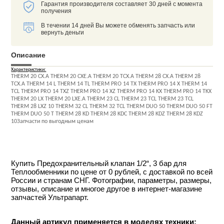
Гарантия производителя составляет 30 дней с момента
получения
В течении 14 дней Вы можете обменять запчасть или
вернуть деньги
Описание
Характеристики:
THERM 20 CX.A THERM 20 CXE.A THERM 20 TCX.A THERM 28 CX.A THERM 28
TCX.A THERM 14 L THERM 14 TL THERM PRO 14 TX THERM PRO 14 X THERM 14
TCL THERM PRO 14 TXZ THERM PRO 14 XZ THERM PRO 14 KX THERM PRO 14 TKX
THERM 20 LX THERM 20 LXE.A THERM 23 CL THERM 23 TCL THERM 23 TCL
THERM 28 LXZ 10 THERM 32 CL THERM 32 TCL THERM DUO 50 THERM DUO 50 FT
THERM DUO 50 T THERM 28 KD THERM 28 KDC THERM 28 KDZ THERM 28 KDZ
10Запчасти по выгодным ценам
Купить Предохранительный клапан 1/2“, 3 бар для
Теплообменники по цене от 0 рублей, с доставкой по всей
России и странам СНГ. Фотографии, параметры, размеры,
отзывы, описание и многое другое в интернет-магазине
запчастей Ультрапарт.
Данный артикул применяется в моделях техники: