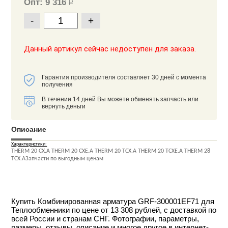
Опт: 9 316
Р
-
+
Данный артикул сейчас недоступен для заказа.
Гарантия производителя составляет 30 дней с момента
получения
В течении 14 дней Вы можете обменять запчасть или
вернуть деньги
Описание
Характеристики:
THERM 20 CX.A THERM 20 CXE.A THERM 20 TCX.A THERM 20 TCXE.A THERM 28
TCX.AЗапчасти по выгодным ценам
Купить Комбинированная арматура GRF-300001EF71 для
Теплообменники по цене от 13 308 рублей, с доставкой по
всей России и странам СНГ. Фотографии, параметры,
размеры, отзывы, описание и многое другое в интернет-