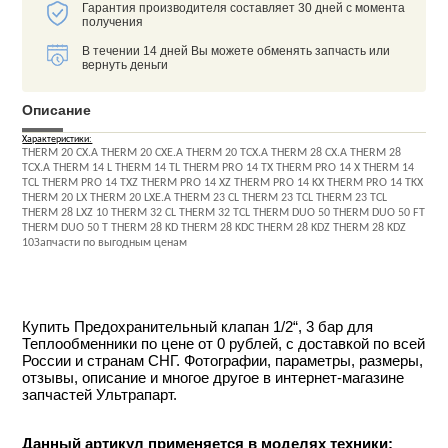
Гарантия производителя составляет 30 дней с момента
получения
В течении 14 дней Вы можете обменять запчасть или
вернуть деньги
Описание
Характеристики:
THERM 20 CX.A THERM 20 CXE.A THERM 20 TCX.A THERM 28 CX.A THERM 28
TCX.A THERM 14 L THERM 14 TL THERM PRO 14 TX THERM PRO 14 X THERM 14
TCL THERM PRO 14 TXZ THERM PRO 14 XZ THERM PRO 14 KX THERM PRO 14 TKX
THERM 20 LX THERM 20 LXE.A THERM 23 CL THERM 23 TCL THERM 23 TCL
THERM 28 LXZ 10 THERM 32 CL THERM 32 TCL THERM DUO 50 THERM DUO 50 FT
THERM DUO 50 T THERM 28 KD THERM 28 KDC THERM 28 KDZ THERM 28 KDZ
10Запчасти по выгодным ценам
Купить Предохранительный клапан 1/2“, 3 бар для
Теплообменники по цене от 0 рублей, с доставкой по всей
России и странам СНГ. Фотографии, параметры, размеры,
отзывы, описание и многое другое в интернет-магазине
запчастей Ультрапарт.
Данный артикул применяется в моделях техники: