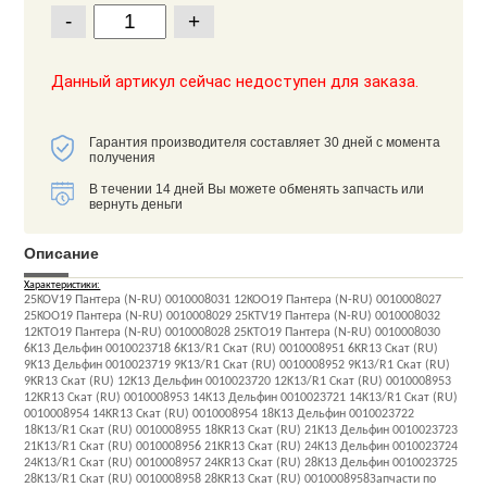
-
+
Данный артикул сейчас недоступен для заказа.
Гарантия производителя составляет 30 дней с момента
получения
В течении 14 дней Вы можете обменять запчасть или
вернуть деньги
Описание
Характеристики:
25KOV19 Пантера (N-RU) 0010008031 12KOO19 Пантера (N-RU) 0010008027
25KOO19 Пантера (N-RU) 0010008029 25KTV19 Пантера (N-RU) 0010008032
12KTO19 Пантера (N-RU) 0010008028 25KTO19 Пантера (N-RU) 0010008030
6K13 Дельфин 0010023718 6K13/R1 Скат (RU) 0010008951 6KR13 Скат (RU)
9K13 Дельфин 0010023719 9K13/R1 Скат (RU) 0010008952 9K13/R1 Скат (RU)
9KR13 Скат (RU) 12K13 Дельфин 0010023720 12K13/R1 Скат (RU) 0010008953
12KR13 Скат (RU) 0010008953 14K13 Дельфин 0010023721 14K13/R1 Скат (RU)
0010008954 14KR13 Скат (RU) 0010008954 18K13 Дельфин 0010023722
18K13/R1 Скат (RU) 0010008955 18KR13 Скат (RU) 21K13 Дельфин 0010023723
21K13/R1 Скат (RU) 0010008956 21KR13 Скат (RU) 24K13 Дельфин 0010023724
24K13/R1 Скат (RU) 0010008957 24KR13 Скат (RU) 28K13 Дельфин 0010023725
28K13/R1 Скат (RU) 0010008958 28KR13 Скат (RU) 0010008958Запчасти по