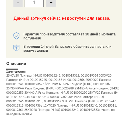
-
+
Данный артикул сейчас недоступен для заказа.
Гарантия производителя составляет 30 дней с момента
получения
В течении 14 дней Вы можете обменять запчасть или
вернуть деньги
Описание
Характеристики:
25KOV20 Пантера (H-RU) 0010015243, 0010015312, 0010019364 30KOV20
Пантера (H-RU) 0010015245, 0010015314, 0010019366 25KOO20 Пантера
0010015241, 0010019362 18/25MKV-A Рысь Конденс (H-RU) 0010020287
25/30MKV-A Рысь Конденс (H-RU) 0010020288 25MKO-A Рысь Конденс (H-RU)
0010020289 30MKO-A Рысь Конденс (H-RU) 0010020290 25KTV20 Пантера (H-
RU) 0010015244, 0010015313, 0010019365 30KTV20 Пантера (H-RU)
0010015246, 0010015315, 0010019367 35KTV20 Пантера (H-RU) 0010015247,
0010015316, 0010019368 12KTO20 Пантера (H-RU) 0010015240, 0010015311,
0010019361 25KTO20 Пантера (H-RU) 0010015242, 0010019363Запчасти по
выгодным ценам