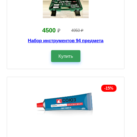
4500
₽
4950 ₽
Набор инструментов 94 предмета
Купить
-15%