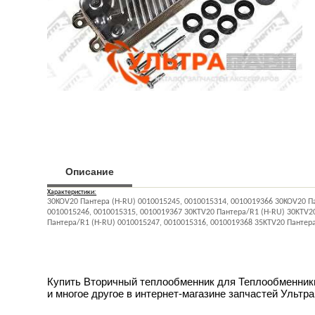
Описание
Характеристики:
30KOV20 Пантера (H-RU) 0010015245, 0010015314, 0010019366 30KOV20 П
0010015246, 0010015315, 0010019367 30KTV20 Пантера/R1 (H-RU) 30KTV20
Пантера/R1 (H-RU) 0010015247, 0010015316, 0010019368 35KTV20 Пантер
Купить Вторичный теплообменник для Теплообменники 
и многое другое в интернет-магазине запчастей Ультра