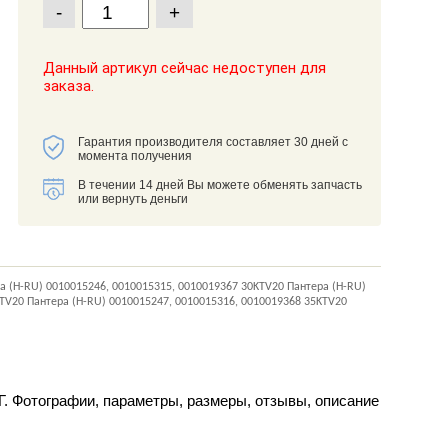
-
+
Данный артикул сейчас недоступен для
заказа.
Гарантия производителя составляет 30 дней с
момента получения
В течении 14 дней Вы можете обменять запчасть
или вернуть деньги
а (H-RU) 0010015246, 0010015315, 0010019367 30KTV20 Пантера (H-RU)
TV20 Пантера (H-RU) 0010015247, 0010015316, 0010019368 35KTV20
Г. Фотографии, параметры, размеры, отзывы, описание