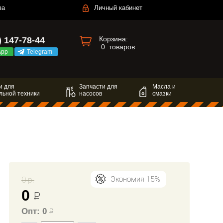
за
Личный кабинет
Корзина:
) 147-78-44
0
товаров
App
Telegram
и для
Запчасти для
Масла и
льной техники
насосов
смазки
0 р.
Экономия 15%
0
Р
Опт: 0
Р