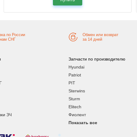
вка по России
Обмен или возврат
анам СНГ
за 14 дней
я
Запчасти по производителю
Hyundai
Patriot
Г
PIT
Sterwins
Sturm
Elitech
вки ЗЧ
Фиолент
Показать все