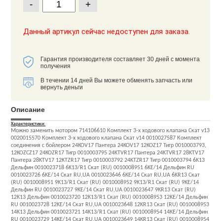
-
+
Данный артикул сейчас недоступен для заказа.
Гарантия производителя составляет 30 дней с момента
получения
В течении 14 дней Вы можете обменять запчасть или
вернуть деньги
Описание
Характеристики:
Можно заменить мотором 714106610 Комплект 3-х ходового клапана Скат v13
0020015570 Комплект 3-х ходового клапана Скат v14 0010027587 Комплект
соединения c бойлером 24KOV17 Пантера 24KOV17 12KOZ17 Тигр 0010003793,
12KOZCZ17 24KOZR17 Тигр 0010003795 24KTVR17 Пантера 24KTVR17 28KTV17
Пантера 28KTV17 12KTZR17 Тигр 0010003792 24KTZR17 Тигр 0010003794 6K13
Дельфин 0010023718 6K13/R1 Скат (RU) 0010008951 6KE/14 Дельфин RU
0010023726 6KE/14 Скат RU,UA 0010023646 6KE/14 Скат RU,UA 6KR13 Скат
(RU) 0010008951 9K13/R1 Скат (RU) 0010008952 9K13/R1 Скат (RU) 9KE/14
Дельфин RU 0010023727 9KE/14 Скат RU,UA 0010023647 9KR13 Скат (RU)
12K13 Дельфин 0010023720 12K13/R1 Скат (RU) 0010008953 12KE/14 Дельфин
RU 0010023728 12KE/14 Скат RU,UA 0010023648 12KR13 Скат (RU) 0010008953
14K13 Дельфин 0010023721 14K13/R1 Скат (RU) 0010008954 14KE/14 Дельфин
RU 0010023729 14KE/14 Скат RU,UA 0010023649 14KR13 Скат (RU) 0010008954