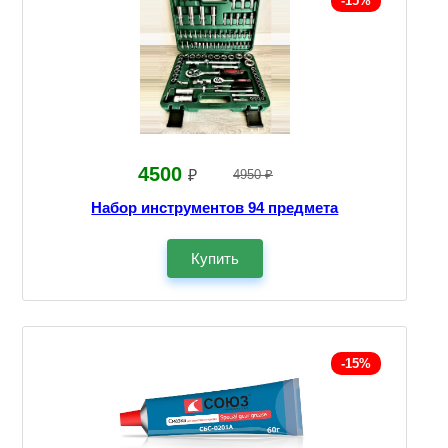
-15%
4500
₽
4950 ₽
Набор инструментов 94 предмета
Купить
-15%