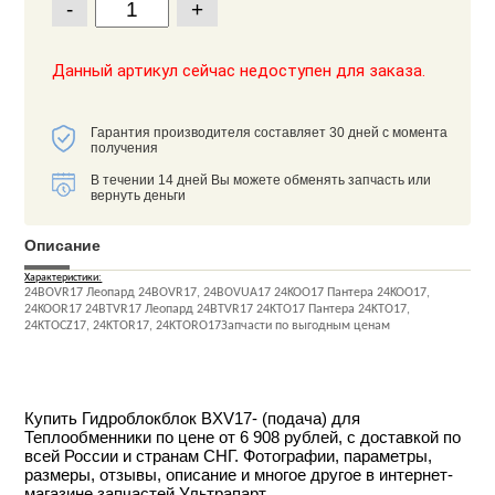
-
+
Данный артикул сейчас недоступен для заказа.
Гарантия производителя составляет 30 дней с момента
получения
В течении 14 дней Вы можете обменять запчасть или
вернуть деньги
Описание
Характеристики:
24BOVR17 Леопард 24BOVR17, 24BOVUA17 24KOO17 Пантера 24KOO17,
24KOOR17 24BTVR17 Леопард 24BTVR17 24KTO17 Пантера 24KTO17,
24KTOCZ17, 24KTOR17, 24KTORO17Запчасти по выгодным ценам
Купить Гидроблокблок BXV17- (подача) для
Теплообменники по цене от 6 908 рублей, с доставкой по
всей России и странам СНГ. Фотографии, параметры,
размеры, отзывы, описание и многое другое в интернет-
магазине запчастей Ультрапарт.