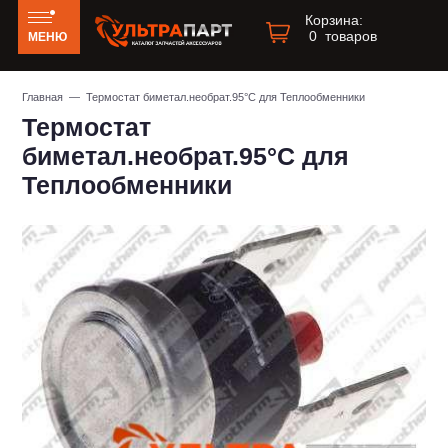
Корзина:
0
товаров
МЕНЮ
Главная
— Термостат биметал.необрат.95°С для Теплообменники
Термостат
биметал.необрат.95°С для
Теплообменники