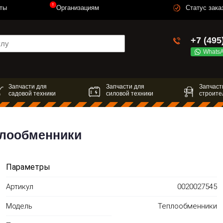
!
ты
Организациям
Статус зака
+7 (495
Whats
Запчасти для
Запчасти для
Запчаст
садовой техники
силовой техники
строите
еплообменники
Параметры
Артикул
0020027545
Модель
Теплообменники