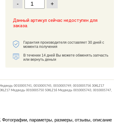
-
+
Данный артикул сейчас недоступен для
заказа.
Гарантия производителя составляет 30 дней с
момента получения
В течении 14 дней Вы можете обменять запчасть
или вернуть деньги
едведь 0010005741, 0010005745, 0010005749, 0010005756 30KLZ17
40KLZ17 Медведь 0010005750 50KLZ16 Медведь 0010005743, 0010005747,
Г. Фотографии, параметры, размеры, отзывы, описание