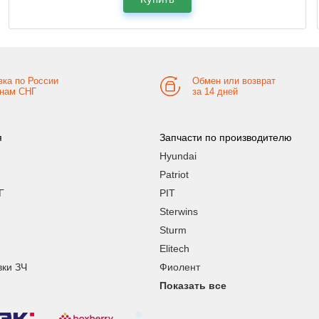
вка по России
Обмен или возврат
анам СНГ
за 14 дней
я
Запчасти по производителю
Hyundai
Patriot
Г
PIT
Sterwins
Sturm
Elitech
вки ЗЧ
Фиолент
Показать все