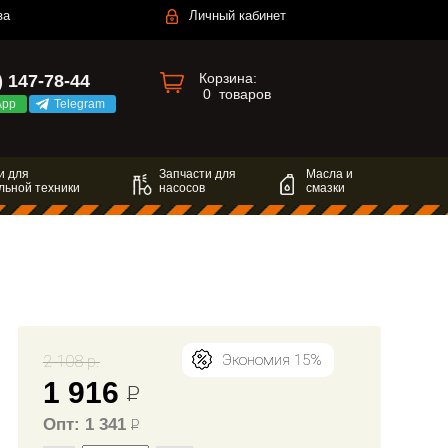
за
Личный кабинет
Корзина:
) 147-78-44
0
товаров
App
Telegram
и для
Запчасти для
Масла и
льной техники
насосов
смазки
2 108 р.
Экономия 15%
1 916
Р
Опт: 1 341
Р