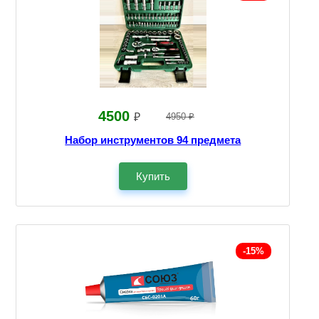
4500
₽
4950 ₽
Набор инструментов 94 предмета
Купить
-15%