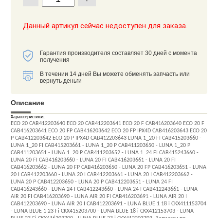
Данный артикул сейчас недоступен для заказа.
Гарантия производителя составляет 30 дней с момента
получения
В течении 14 дней Вы можете обменять запчасть или
вернуть деньги
Описание
Характеристики:
ECO 20 CAB412203640 ECO 20 CAB412203641 ECO 20 F CAB416203640 ECO 20 F
CAB416203641 ECO 20 FP CAB416203642 ECO 20 FP IPX4D CAB416203643 ECO 20
P CAB412203642 ECO 20 P IPX4D CAB412203643 LUNA 1_20 FI CAB415203660 -
LUNA 1_20 FI CAB415203661 - LUNA 1_20 P CAB411203650 - LUNA 1_20 P
CAB411203651 - LUNA 1_20 P CAB411203652 - LUNA 1_24 FI CAB415243660 -
LUNA 20 FI CAB416203660 - LUNA 20 FI CAB416203661 - LUNA 20 FI
CAB416203662 - LUNA 20 FP CAB416203650 - LUNA 20 FP CAB416203651 - LUNA
20 I CAB412203660 - LUNA 20 I CAB412203661 - LUNA 20 I CAB412203662 -
LUNA 20 P CAB412203650 - LUNA 20 P CAB412203651 - LUNA 24 FI
CAB416243660 - LUNA 24 I CAB412243660 - LUNA 24 I CAB412243661 - LUNA
AIR 20 FI CAB416203690 - LUNA AIR 20 FI CAB416203691 - LUNA AIR 20 I
CAB412203690 - LUNA AIR 20 I CAB412203691 - LUNA BLUE 1 18 i CKX411153704
- LUNA BLUE 1 23 Fi CKX415203700 - LUNA BLUE 18 i CKX412153703 - LUNA