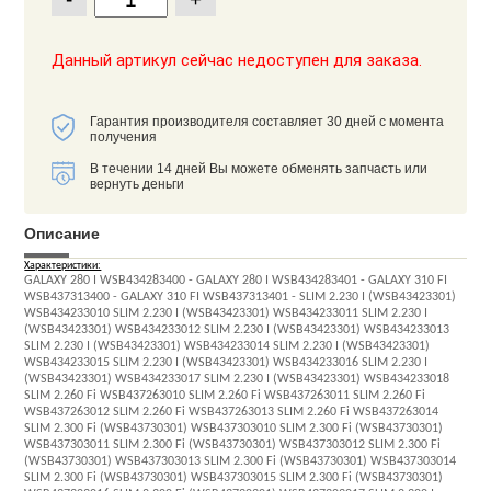
Данный артикул сейчас недоступен для заказа.
Гарантия производителя составляет 30 дней с момента
получения
В течении 14 дней Вы можете обменять запчасть или
вернуть деньги
Описание
Характеристики:
GALAXY 280 I WSB434283400 - GALAXY 280 I WSB434283401 - GALAXY 310 FI
WSB437313400 - GALAXY 310 FI WSB437313401 - SLIM 2.230 I (WSB43423301)
WSB434233010 SLIM 2.230 I (WSB43423301) WSB434233011 SLIM 2.230 I
(WSB43423301) WSB434233012 SLIM 2.230 I (WSB43423301) WSB434233013
SLIM 2.230 I (WSB43423301) WSB434233014 SLIM 2.230 I (WSB43423301)
WSB434233015 SLIM 2.230 I (WSB43423301) WSB434233016 SLIM 2.230 I
(WSB43423301) WSB434233017 SLIM 2.230 I (WSB43423301) WSB434233018
SLIM 2.260 Fi WSB437263010 SLIM 2.260 Fi WSB437263011 SLIM 2.260 Fi
WSB437263012 SLIM 2.260 Fi WSB437263013 SLIM 2.260 Fi WSB437263014
SLIM 2.300 Fi (WSB43730301) WSB437303010 SLIM 2.300 Fi (WSB43730301)
WSB437303011 SLIM 2.300 Fi (WSB43730301) WSB437303012 SLIM 2.300 Fi
(WSB43730301) WSB437303013 SLIM 2.300 Fi (WSB43730301) WSB437303014
SLIM 2.300 Fi (WSB43730301) WSB437303015 SLIM 2.300 Fi (WSB43730301)