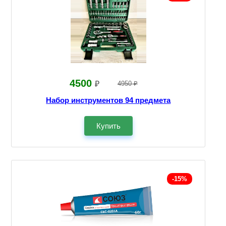
4500
₽
4950 ₽
Набор инструментов 94 предмета
Купить
-15%