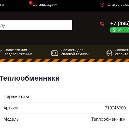
!
ты
Организациям
Статус зака
+7 (495
Whats
Запчасти для
Запчасти для
Запчаст
садовой техники
силовой техники
строите
я Теплообменники
Параметры
Артикул
710046300
Модель
Теплообменники