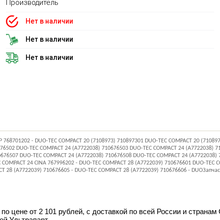
Производитель
Нет в наличии
Нет в наличии
Нет в наличии
P 768701202 - DUO-TEC COMPACT 20 (7108973) 710897301 DUO-TEC COMPACT 20 (71089
76502 DUO-TEC COMPACT 24 (A7722038) 710676503 DUO-TEC COMPACT 24 (A7722038) 71
10676507 DUO-TEC COMPACT 24 (A7722038) 710676508 DUO-TEC COMPACT 24 (A7722038)
C COMPACT 24 CINA 767996202 - DUO-TEC COMPACT 28 (A7722039) 710676601 DUO-TEC 
T 28 (A7722039) 710676605 - DUO-TEC COMPACT 28 (A7722039) 710676606 - DUOЗапча
по цене от 2 101 рублей, с доставкой по всей России и странам
ей Ультрапарт.