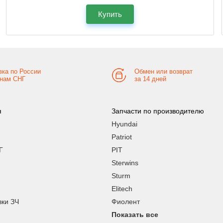
Купить
вка по России
Обмен или возврат
анам СНГ
за 14 дней
я
Запчасти по производителю
Hyundai
Patriot
Г
PIT
Sterwins
Sturm
Elitech
вки ЗЧ
Фиолент
Показать все