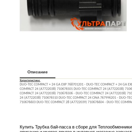
Описание
Характеристики:
DUO-TEC COMPACT + 24 GA EXP 768701201 - DUO-TEC COMPACT + 24 GA EX
COMPACT 24 (A7722038) 710676501 DUO-TEC COMPACT 24 (A7722038) 7106
COMPACT 24 (A7722038) 710676506 - DUO-TEC COMPACT 24 (A7722038) 7
24 (A7722038) 710676510 DUO-TEC COMPACT 24 CINA 767996201 - DUO-TE
710676603 DUO-TEC COMPACT 28 (A7722039) 710676604 - DUO-TEC COMPAC
Купить Трубка бай-пасса в сборе для Теплообменники 
описание и многое другое в интернет-магазине запчаст