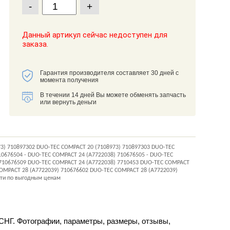
-
+
Данный артикул сейчас недоступен для
заказа.
Гарантия производителя составляет 30 дней с
момента получения
В течении 14 дней Вы можете обменять запчасть
или вернуть деньги
73) 710897302 DUO-TEC COMPACT 20 (7108973) 710897303 DUO-TEC
0676504 - DUO-TEC COMPACT 24 (A7722038) 710676505 - DUO-TEC
 710676509 DUO-TEC COMPACT 24 (A7722038) 7710453 DUO-TEC COMPACT
COMPACT 28 (A7722039) 710676602 DUO-TEC COMPACT 28 (A7722039)
сти по выгодным ценам
 СНГ. Фотографии, параметры, размеры, отзывы,