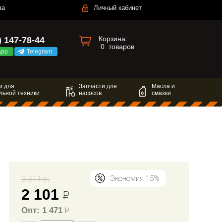
за
Личный кабинет
Корзина:
) 147-78-44
0
товаров
App
Telegram
и для
Запчасти для
Масла и
льной техники
насосов
смазки
2 311 р.
Экономия 15%
2 101
Р
Опт: 1 471
Р