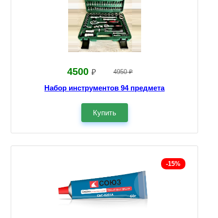
4500
₽
4950 ₽
Набор инструментов 94 предмета
Купить
-15%