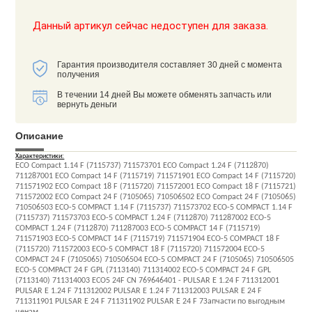
Данный артикул сейчас недоступен для заказа.
Гарантия производителя составляет 30 дней с момента
получения
В течении 14 дней Вы можете обменять запчасть или
вернуть деньги
Описание
Характеристики:
ECO Compact 1.14 F (7115737) 711573701 ECO Compact 1.24 F (7112870)
711287001 ECO Compact 14 F (7115719) 711571901 ECO Compact 14 F (7115720)
711571902 ECO Compact 18 F (7115720) 711572001 ECO Compact 18 F (7115721)
711572002 ECO Compact 24 F (7105065) 710506502 ECO Compact 24 F (7105065)
710506503 ECO-5 COMPACT 1.14 F (7115737) 711573702 ECO-5 COMPACT 1.14 F
(7115737) 711573703 ECO-5 COMPACT 1.24 F (7112870) 711287002 ECO-5
COMPACT 1.24 F (7112870) 711287003 ECO-5 COMPACT 14 F (7115719)
711571903 ECO-5 COMPACT 14 F (7115719) 711571904 ECO-5 COMPACT 18 F
(7115720) 711572003 ECO-5 COMPACT 18 F (7115720) 711572004 ECO-5
COMPACT 24 F (7105065) 710506504 ECO-5 COMPACT 24 F (7105065) 710506505
ECO-5 COMPACT 24 F GPL (7113140) 711314002 ECO-5 COMPACT 24 F GPL
(7113140) 711314003 ECO5 24F CN 769646401 - PULSAR E 1.24 F 711312001
PULSAR E 1.24 F 711312002 PULSAR E 1.24 F 711312003 PULSAR E 24 F
711311901 PULSAR E 24 F 711311902 PULSAR E 24 F 7Запчасти по выгодным