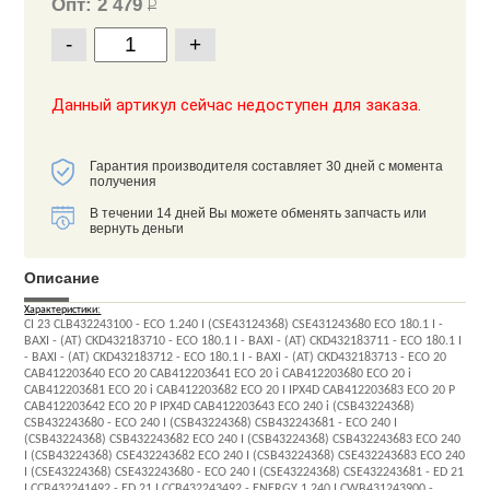
Опт: 2 479
Р
-
+
Данный артикул сейчас недоступен для заказа.
Гарантия производителя составляет 30 дней с момента
получения
В течении 14 дней Вы можете обменять запчасть или
вернуть деньги
Описание
Характеристики:
CI 23 CLB432243100 - ECO 1.240 I (CSE43124368) CSE431243680 ECO 180.1 I -
BAXI - (AT) CKD432183710 - ECO 180.1 I - BAXI - (AT) CKD432183711 - ECO 180.1 I
- BAXI - (AT) CKD432183712 - ECO 180.1 I - BAXI - (AT) CKD432183713 - ECO 20
CAB412203640 ECO 20 CAB412203641 ECO 20 i CAB412203680 ECO 20 i
CAB412203681 ECO 20 i CAB412203682 ECO 20 I IPX4D CAB412203683 ECO 20 P
CAB412203642 ECO 20 P IPX4D CAB412203643 ECO 240 i (CSB43224368)
CSB432243680 - ECO 240 I (CSB43224368) CSB432243681 - ECO 240 I
(CSB43224368) CSB432243682 ECO 240 I (CSB43224368) CSB432243683 ECO 240
I (CSB43224368) CSE432243682 ECO 240 I (CSB43224368) CSE432243683 ECO 240
I (CSE43224368) CSE432243680 - ECO 240 I (CSE43224368) CSE432243681 - ED 21
I CCB432241492 - ED 21 I CCB432243492 - ENERGY 1.240 I CWB431243900 -