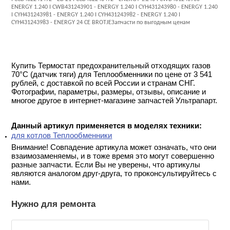
ENERGY 1.240 I CWB431243901 - ENERGY 1.240 I CYH431243980 - ENERGY 1.240
I CYH431243981 - ENERGY 1.240 I CYH431243982 - ENERGY 1.240 I
CYH431243983 - ENERGY 24 CE BROTJEЗапчасти по выгодным ценам
Купить Термостат предохранительный отходящих газов
70°C (датчик тяги) для Теплообменники по цене от 3 541
рублей, с доставкой по всей России и странам СНГ.
Фотографии, параметры, размеры, отзывы, описание и
многое другое в интернет-магазине запчастей Ультрапарт.
Данный артикул применяется в моделях техники:
для котлов Теплообменники
Внимание! Совпадение артикула может означать, что они
взаимозаменяемы, и в тоже время это могут совершенно
разные запчасти. Если Вы не уверены, что артикулы
являются аналогом друг-друга, то проконсультируйтесь с
нами.
Нужно для ремонта