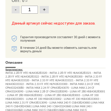
Опт: 0
Р
-
+
Данный артикул сейчас недоступен для заказа.
Гарантия производителя составляет 30 дней с момента
получения
В течении 14 дней Вы можете обменять запчасть или
вернуть деньги
Описание
Характеристики:
INITIA 2.28 FF HTE HLN436283320 - INITIA 2.28 FF HTE HLN436283321 - INITIA
2.28 FF HTE HLN436283322 - INITIA 2.28 FF HTE HLP436283300 - INITIA 2.33 FF
HTE HLN436333320 - INITIA 2.33 FF HTE HLN436333321 - INITIA 2.33 FF HTE
HLN436333322 - INITIA 2.33 FF HTE HLP436333300 - INITIA MAX 2.24 CF VMC
CPN433243080 - INITIA MAX 2.24 FF CPN438243070 - LUNA MAX 2.24 CF
CPA433243090 - LUNA MAX 2.28 CF CPA433283090 - LUNA HT 280 HSB436283001
- LUNA HT 280 HSB436283002 - LUNA HT 280 HSB436283003 - LUNA HT 330
HSB436333001 - LUNA HT 330 HSB436333002 - LUNA HT 330 HSB436333003 -
LUNA MAX 2.31 FF CPA438313090 - LUNA MAX 240 Fi CSB438243660 LUNA MAX
240 Fi CSB438243661 LUNA MAX 240 i CSB433243660 LUNA MAX 240 i
CSB433243661 LUNA MAX 310 Fi CSB438313660 LUNA MAX 310 Fi