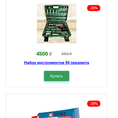
-15%
4500
₽
4950 ₽
Набор инструментов 94 предмета
Купить
-15%