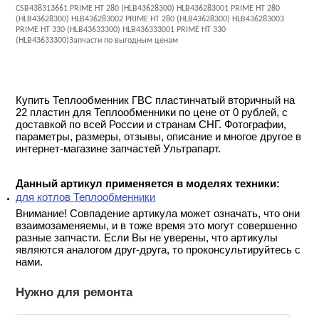
CSB438313661 PRIME HT 280 (HLB43628300) HLB436283001 PRIME HT 280
(HLB43628300) HLB436283002 PRIME HT 280 (HLB43628300) HLB436283003
PRIME HT 330 (HLB43633300) HLB436333001 PRIME HT 330
(HLB43633300)Запчасти по выгодным ценам
Купить Теплообменник ГВС пластинчатый вторичный на
22 пластин для Теплообменники по цене от 0 рублей, с
доставкой по всей России и странам СНГ. Фотографии,
параметры, размеры, отзывы, описание и многое другое в
интернет-магазине запчастей Ультрапарт.
Данный артикул применяется в моделях техники:
для котлов Теплообменники
Внимание! Совпадение артикула может означать, что они
взаимозаменяемы, и в тоже время это могут совершенно
разные запчасти. Если Вы не уверены, что артикулы
являются аналогом друг-друга, то проконсультируйтесь с
нами.
Нужно для ремонта