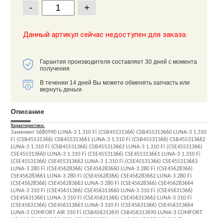
-
+
Данный артикул сейчас недоступен для заказа.
Гарантия производителя составляет 30 дней с момента
получения
В течении 14 дней Вы можете обменять запчасть или
вернуть деньги
Описание
Характеристики:
Заменяет 5680990 LUNA-3 1.310 Fi (CSB45531366) CSB455313660 LUNA-3 1.310
Fi (CSB45531366) CSB455313661 LUNA-3 1.310 Fi (CSB45531366) CSB455313662
LUNA-3 1.310 Fi (CSB45531366) CSB455313663 LUNA-3 1.310 Fi (CSE45531366)
CSE455313660 LUNA-3 1.310 Fi (CSE45531366) CSE455313661 LUNA-3 1.310 Fi
(CSE45531366) CSE455313662 LUNA-3 1.310 Fi (CSE45531366) CSE455313663
LUNA-3 280 Fi (CSE45628366) CSE456283660 LUNA-3 280 Fi (CSE45628366)
CSE456283661 LUNA-3 280 Fi (CSE45628366) CSE456283662 LUNA-3 280 Fi
(CSE45628366) CSE456283663 LUNA-3 280 Fi (CSE45628366) CSE456283664
LUNA-3 310 Fi (CSE45631366) CSE456313660 LUNA-3 310 Fi (CSE45631366)
CSE456313661 LUNA-3 310 Fi (CSE45631366) CSE456313662 LUNA-3 310 Fi
(CSE45631366) CSE456313663 LUNA-3 310 Fi (CSE45631366) CSE456313664
LUNA-3 COMFORT AIR 310 Fi (CSB45631369) CSB456313690 LUNA-3 COMFORT