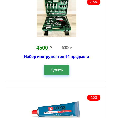
-15%
4500
₽
4950 ₽
Набор инструментов 94 предмета
Купить
-15%