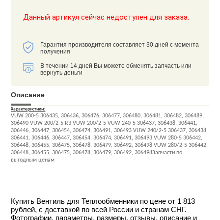
Данный артикул сейчас недоступен для заказа.
Гарантия производителя составляет 30 дней с момента
получения
В течении 14 дней Вы можете обменять запчасть или
вернуть деньги
Описание
Характеристики:
VUW 200-5 306435, 306436, 306476, 306477, 306480, 306481, 306482, 306489,
306490 VUW 200/2-5 R3 VUW 200/2-5 VUW 240-5 306437, 306438, 306441,
306446, 306447, 306454, 306474, 306491, 306493 VUW 240/2-5 306437, 306438,
306441, 306446, 306447, 306454, 306474, 306491, 306493 VUW 280-5 306442,
306448, 306455, 306475, 306478, 306479, 306492, 306498 VUW 280/2-5 306442,
306448, 306455, 306475, 306478, 306479, 306492, 306498Запчасти по
выгодным ценам
Купить Вентиль для Теплообменники по цене от 1 813
рублей, с доставкой по всей России и странам СНГ.
Фотографии, параметры, размеры, отзывы, описание и