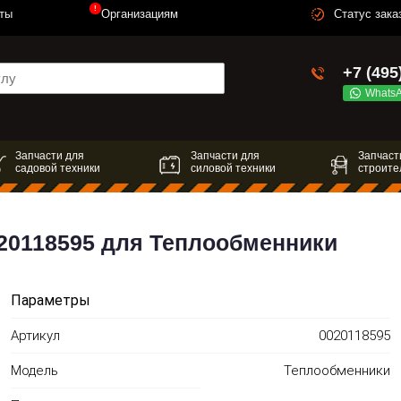
!
ты
Организациям
Статус зака
+7 (495
Whats
Запчасти для
Запчасти для
Запчаст
садовой техники
силовой техники
строите
20118595 для Теплообменники
Параметры
Артикул
0020118595
Модель
Теплообменники