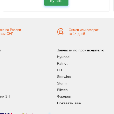
Купить
вка по России
Обмен или возврат
анам СНГ
за 14 дней
я
Запчасти по производителю
Hyundai
Patriot
Г
PIT
Sterwins
Sturm
Elitech
вки ЗЧ
Фиолент
Показать все