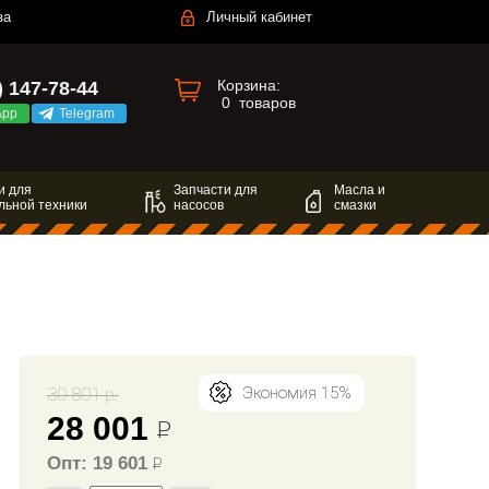
за
Личный кабинет
Корзина:
) 147-78-44
0
товаров
App
Telegram
и для
Запчасти для
Масла и
льной техники
насосов
смазки
30 801 р.
Экономия 15%
28 001
Р
Опт: 19 601
Р