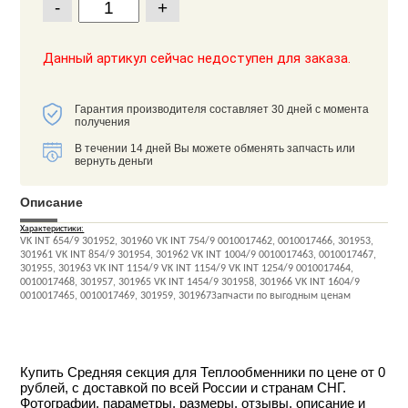
-
+
Данный артикул сейчас недоступен для заказа.
Гарантия производителя составляет 30 дней с момента
получения
В течении 14 дней Вы можете обменять запчасть или
вернуть деньги
Описание
Характеристики:
VK INT 654/9 301952, 301960 VK INT 754/9 0010017462, 0010017466, 301953,
301961 VK INT 854/9 301954, 301962 VK INT 1004/9 0010017463, 0010017467,
301955, 301963 VK INT 1154/9 VK INT 1154/9 VK INT 1254/9 0010017464,
0010017468, 301957, 301965 VK INT 1454/9 301958, 301966 VK INT 1604/9
0010017465, 0010017469, 301959, 301967Запчасти по выгодным ценам
Купить Средняя секция для Теплообменники по цене от 0
рублей, с доставкой по всей России и странам СНГ.
Фотографии, параметры, размеры, отзывы, описание и