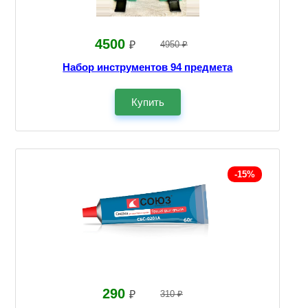
4500
₽
4950 ₽
Набор инструментов 94 предмета
Купить
-15%
290
₽
310 ₽