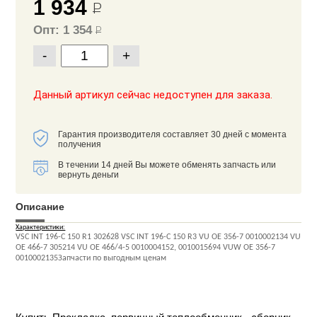
1 934
Р
Опт: 1 354
Р
-
+
Данный артикул сейчас недоступен для заказа.
Гарантия производителя составляет 30 дней с момента
получения
В течении 14 дней Вы можете обменять запчасть или
вернуть деньги
Описание
Характеристики:
VSC INT 196-C 150 R1 302628 VSC INT 196-C 150 R3 VU OE 356-7 0010002134 VU
OE 466-7 305214 VU OE 466/4-5 0010004152, 0010015694 VUW OE 356-7
0010002135Запчасти по выгодным ценам