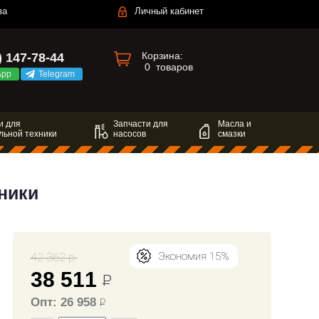
за
Личный кабинет
Корзина:
) 147-78-44
0
товаров
App
Telegram
и для
Запчасти для
Масла и
льной техники
насосов
смазки
ники
42 362 р.
Экономия 15%
38 511
Р
Опт: 26 958
Р