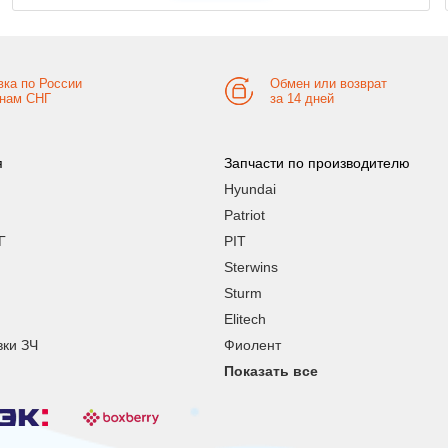
вка по России
Обмен или возврат
анам СНГ
за 14 дней
я
Запчасти по производителю
Hyundai
Patriot
Г
PIT
Sterwins
Sturm
Elitech
вки ЗЧ
Фиолент
Показать все