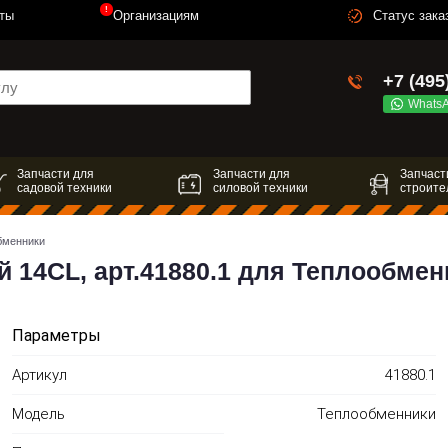
!
ты
Организациям
Статус зака
+7 (495
Whats
Запчасти для
Запчасти для
Запчаст
садовой техники
силовой техники
строите
бменники
 14CL, арт.41880.1 для Теплообмен
Параметры
Артикул
41880.1
Модель
Теплообменники