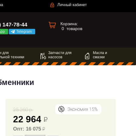
за
Личный кабинет
Корзина:
) 147-78-44
0
товаров
App
Telegram
и для
Запчасти для
Масла и
льной техники
насосов
смазки
обменники
25 260 р.
Экономия 15%
22 964
Р
Опт: 16 075
Р