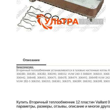
Описание
Характеристики:
Вторичный теплообменник устанавливается в газовые настенные котлы Atm
306380, 306381, 306382, 306390, 306552. VUW 240-3 306609, 306610, 3066
306442, 306448, 306455, 306475, 306478, 306479, 306492, 306498 VUW 242-
VUW 282-5 306350, 306355, 306361, 306375, 306389, 306392, 306398, 30
Купить Вторичный теплообменник 12 пластин Vaillant 
параметры, размеры, отзывы, описание и многое друго