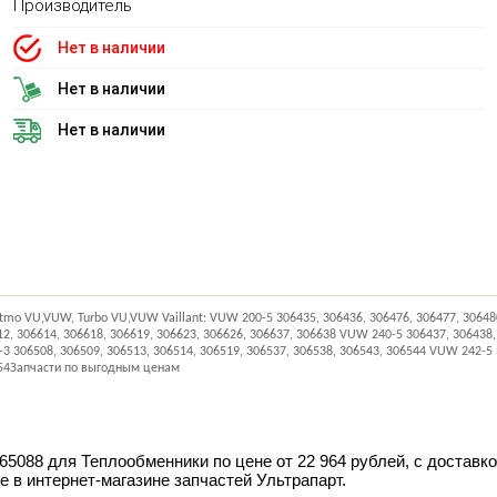
Производитель
Нет в наличии
Нет в наличии
Нет в наличии
o VU,VUW, Turbo VU,VUW Vaillant: VUW 200-5 306435, 306436, 306476, 306477, 306480,
12, 306614, 306618, 306619, 306623, 306626, 306637, 306638 VUW 240-5 306437, 306438
3 306508, 306509, 306513, 306514, 306519, 306537, 306538, 306543, 306544 VUW 242-5 
6554Запчасти по выгодным ценам
065088 для Теплообменники по цене от 22 964 рублей, с доставк
е в интернет-магазине запчастей Ультрапарт.