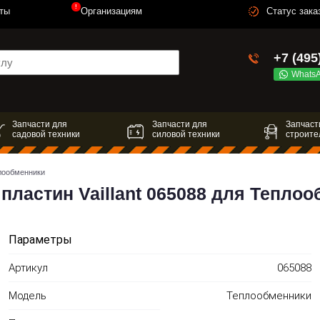
!
ты
Организациям
Статус зака
+7 (495
Whats
Запчасти для
Запчасти для
Запчаст
садовой техники
силовой техники
строите
плообменники
пластин Vaillant 065088 для Тепло
Параметры
Артикул
065088
Модель
Теплообменники