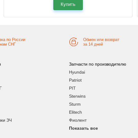
Купить
вка по России
Обмен или возврат
анам СНГ
за 14 дней
я
Запчасти по производителю
Hyundai
Patriot
Г
PIT
Sterwins
Sturm
Elitech
вки ЗЧ
Фиолент
Показать все