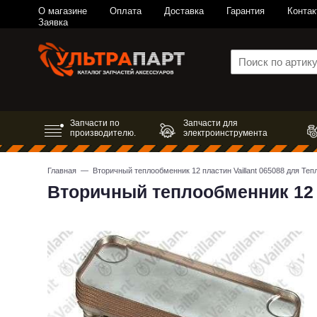
О магазине
Оплата
Доставка
Гарантия
Контак
Заявка
Запчасти по
Запчасти для
производителю.
электроинструмента
Главная
— Вторичный теплообменник 12 пластин Vaillant 065088 для Те
Вторичный теплообменник 12 