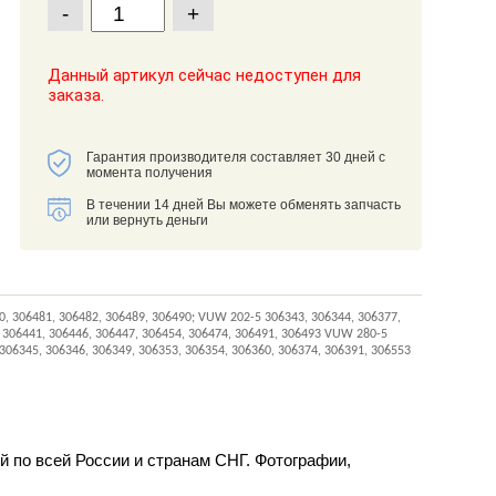
-
+
Данный артикул сейчас недоступен для
заказа.
Гарантия производителя составляет 30 дней с
момента получения
В течении 14 дней Вы можете обменять запчасть
или вернуть деньги
 306481, 306482, 306489, 306490; VUW 202-5 306343, 306344, 306377,
, 306441, 306446, 306447, 306454, 306474, 306491, 306493 VUW 280-5
306345, 306346, 306349, 306353, 306354, 306360, 306374, 306391, 306553
ой по всей России и странам СНГ. Фотографии,